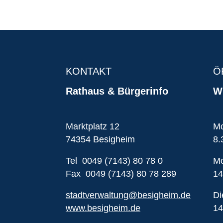
KONTAKT
Ö
Rathaus & Bürgerinfo
Wi
Marktplatz 12
Mo
74354 Besigheim
8.
Tel 0049 (7143) 80 78 0
Mo
Fax 0049 (7143) 80 78 289
14
stadtverwaltung@besigheim.de
Di
www.besigheim.de
14