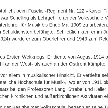
nstpflicht beim Füselier-Regiment Nr. 122 «Kaiser F
ar Schelling als Lehrgehilfe an der Volksschule Va
erlehrer für Musik bis Ende Mai 1909 zu arbeiten.
 Schuldiensten befähigte. Schließlich kam er im J
(1924) wurde er zum Oberlehrer und 1943 zum Rekt
des Ersten Weltkriegs. Er diente von August 191
l an der West- als auch an der Ostfront kämpfte.
 vor allem in musikalischer Hinsicht. Er vertiefte
taatliche Hochschule für Musik», wo er von 1911 bi
satz bei den Professoren Lang, Strebel und Keller
hen kirchlichen und außerkirchlichen Aktivitäten ei
n der Besigheimer Volksschule, begann er seine Tät