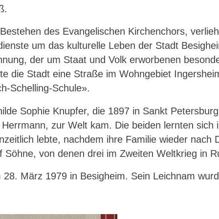
eß.
Bestehen des Evangelischen Kirchenchors, verlieh
rdienste um das kulturelle Leben der Stadt Besigh
ennung, der um Staat und Volk erworbenen besond
te die Stadt eine Straße im Wohngebiet Ingersheim
ch-Schelling-Schule».
Mathilde Sophie Knupfer, die 1897 in Sankt Petersb
Herrmann, zur Welt kam. Die beiden lernten sich i
zeitlich lebte, nachdem ihre Familie wieder nach 
f Söhne, von denen drei im Zweiten Weltkrieg in Ru
 am 28. März 1979 in Besigheim. Sein Leichnam wu