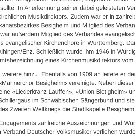
ollte. In Anerkennung seiner dabei geleisteten Ver
rchlichen Musikdirektors. Zudem war er in zahlrei
anatsbezirkes Besigheim und Mitglied des Verban
r war außerdem Mitglied des Verbandes evangelis
 evangelischer Kirchenchöre in Württemberg. Darüb
ihingen/Enz. Schließlich wurde ihm 1946 in Würd
Amtsbezeichnung eines Kirchenmusikdirektors vom 
weitere hinzu. Ebenfalls von 1909 an leitete er 
ännerchor Besigheim» vereinigte. Neben dieser Cho
eine «Liederkranz Lauffen», «Union Bietigheim» u
Schillergaus im Schwäbischen Sängerbund und stel
s Zweiten Weltkriegs die Stadtkapelle Besigheim a
en Engagements zahlreiche Auszeichnungen und Wür
Verband Deutscher Volksmusiker verliehen wurde 