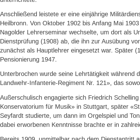
Anschließend leistete er eine einjährige Militärdie
Heilbronn. Von Oktober 1902 bis Anfang Mai 1903 w
Nagolder Lehrerseminar wechselte, um dort als Unt
Dienstprüfung (1908) ab, die ihn zur Ausübung von
zunächst als Hauptlehrer eingesetzt war. Später 
Pensionierung 1947.
Unterbrochen wurde seine Lehrtätigkeit während 
Landwehr-Infanterie-Regiment Nr. 121», das sowoh
Außerschulisch engagierte sich Friedrich Schelling
Konservatorium für Musik» in Stuttgart, später «S
Seyfardt studierte, um dann im Orgelspiel und Ton
dabei erworbenen Kenntnisse brachte er in zahlreic
Bereits 1909, unmittelbar nach dem Dienstantritt a