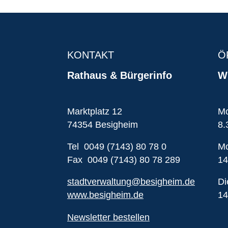
KONTAKT
Ö
Rathaus & Bürgerinfo
Wi
Marktplatz 12
Mo
74354 Besigheim
8.
Tel 0049 (7143) 80 78 0
Mo
Fax 0049 (7143) 80 78 289
14
stadtverwaltung@besigheim.de
Di
www.besigheim.de
14
Newsletter bestellen