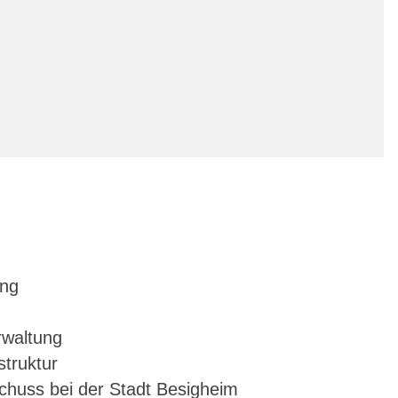
ung
rwaltung
truktur
huss bei der Stadt Besigheim