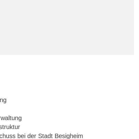
ung
rwaltung
truktur
huss bei der Stadt Besigheim